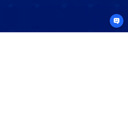
什么是预约换汇合约？
预约换汇合约是企业客户与KVB之间的一项合约协议，
我们同意在指定的未来日期以预先确定的汇率买卖货
币，不受当日市场现行汇率的影响。预约换汇可以帮助
客户对冲未来的外汇风险。
增强风险规避能力