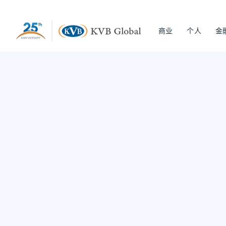
商业
个人
金