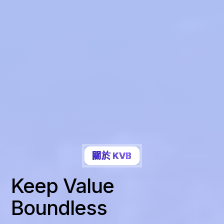
關於 KVB
Keep Value
Boundless