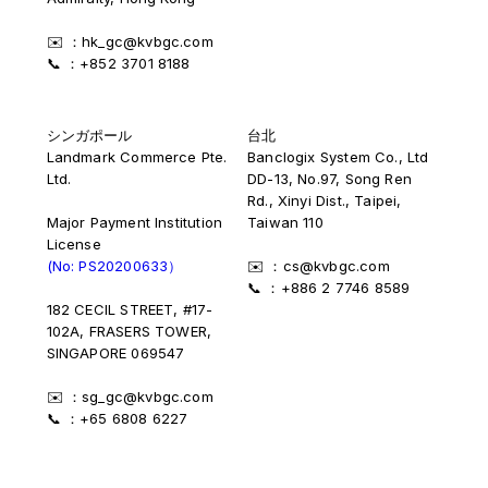
✉️ ：hk_gc@kvbgc.com
📞 ：+852 3701 8188
シンガポール
台北
Landmark Commerce Pte.
Banclogix System Co., Ltd
Ltd.
DD-13, No.97, Song Ren
Rd., Xinyi Dist., Taipei,
Major Payment Institution
Taiwan 110
License
(No: PS20200633）
✉️ ：cs@kvbgc.com
📞 ：+886 2 7746 8589
182 CECIL STREET, #17-
102A, FRASERS TOWER,
SINGAPORE 069547
✉️ ：sg_gc@kvbgc.com
📞 ：+65 6808 6227