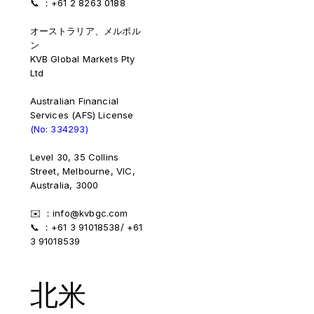
📞 ：+61 2 8263 0188
オーストラリア、メルボル
ン
KVB Global Markets Pty
Ltd
Australian Financial
Services (AFS) License
(No: 334293)
Level 30, 35 Collins
Street, Melbourne, VIC,
Australia, 3000
✉️ ：info@kvbgc.com
📞 ：+61 3 91018538/ +61
3 91018539
北米