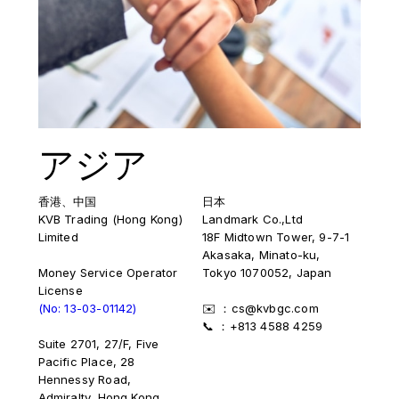
アジア
香港、中国
日本
KVB Trading (Hong Kong)
Landmark Co.,Ltd
Limited
18F Midtown Tower, 9-7-1
Akasaka, Minato-ku,
Money Service Operator
Tokyo 1070052, Japan
License
(No: 13-03-01142)
✉️ ：cs@kvbgc.com
📞 ：+813 4588 4259
Suite 2701, 27/F, Five
Pacific Place, 28
Hennessy Road,
Admiralty, Hong Kong