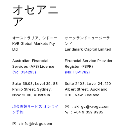
オセアニ
ア
オーストラリア、シドニー
オークランドニュージーラ
KVB Global Markets Pty
ンド
Ltd
Landmark Capital Limited
Australian Financial
Financial Service Provider
Services (AFS) License
Register (FSPR)
(No: 334293)
(No: FSP1782)
Suite 39.03, Level 39, 88
Suite 2403, Level 24, 120
Phillip Street, Sydney,
Albert Street, Auckland
NSW 2000, Australia
1010, New Zealand
現金両替サービス オンライ
✉️ ：akl_gc@kvbgc.com
ン予約
📞 ：+64 9 359 8985
✉️ ：info@kvbgc.com