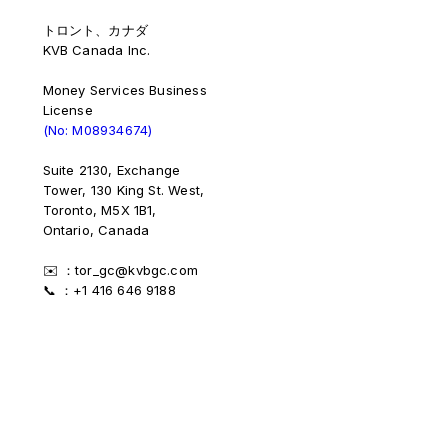
トロント、カナダ
KVB Canada Inc.
Money Services Business
License
(No: M08934674)
Suite 2130, Exchange
Tower, 130 King St. West,
Toronto, M5X 1B1,
Ontario, Canada
✉️ ：tor_gc@kvbgc.com
📞 ：+1 416 646 9188