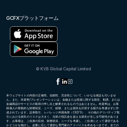
GCFXプラットフォーム
© KVB Global Capital Limited
本ウェブサイトの内容の正確性、信頼性、完全性について、いかなる保証も行いませ
ん。また、本資料/プレゼンテーションは、金融または投資に関する助言、勧誘、または
金融商品やサービスの取得の申し出と解釈されるものではありません。本資料は、お客
様個人の客観的な財務状況、ニーズ、経験、または損失を許容する能力を考慮せずに作
成されています。証券取引、レバレッジ外国為替（CED'S）、その他のデリバティブ取
引における損失のリスクは大きく、当初の預託金を超える損失が生じる可能性がありま
す。お客様は、ご自身の目的、財務状況、ニーズを考慮し、ご自身にとって適切である
かどうかを検討し、必要に応じて適切な専門家のアドバイスを求めるべきです。全ての